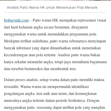
Analisis Paito Warna HK untuk Menemukan Pola Menarik
bethaguide.com
– Paito warna HK merupakan representasi visual
dari hasil keluaran angka secara berurutan, diorganisir
menggunakan warna untuk memudahkan pengamatan pola.
Meskipun terlihat sederhana, paito warna sebenarnya menyimpan
banyak informasi yang dapat dimanfaatkan untuk menemukan
kecenderungan atau pola tertentu. Analisis paito warna bukan
hanya sekadar menandai angka, tetapi juga memahami bagaimana
data tersebut berinteraksi dan membentuk tren.
Dalam proses analisis, setiap warna dalam paito memiliki makna
tersendiri. Warna-warna ini mempermudah identifikasi
pengulangan angka, tren naik atau turun, dan kemungkinan
munculnya angka tertentu dalam periode berikutnya. Dengan
menggunakan paito, seseorang dapat melihat pola yang mungkin