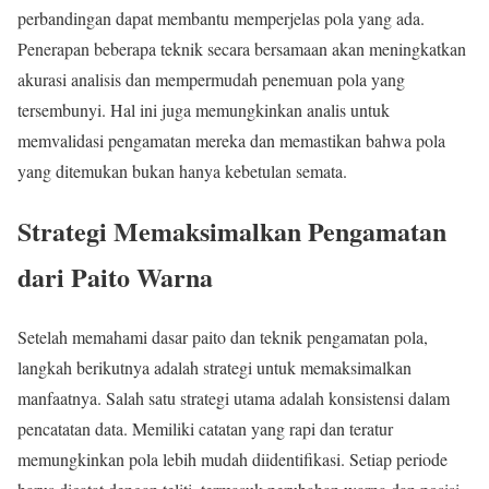
perbandingan dapat membantu memperjelas pola yang ada.
Penerapan beberapa teknik secara bersamaan akan meningkatkan
akurasi analisis dan mempermudah penemuan pola yang
tersembunyi. Hal ini juga memungkinkan analis untuk
memvalidasi pengamatan mereka dan memastikan bahwa pola
yang ditemukan bukan hanya kebetulan semata.
Strategi Memaksimalkan Pengamatan
dari Paito Warna
Setelah memahami dasar paito dan teknik pengamatan pola,
langkah berikutnya adalah strategi untuk memaksimalkan
manfaatnya. Salah satu strategi utama adalah konsistensi dalam
pencatatan data. Memiliki catatan yang rapi dan teratur
memungkinkan pola lebih mudah diidentifikasi. Setiap periode