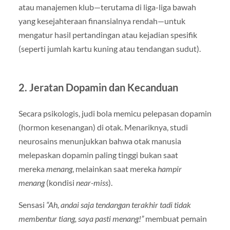
atau manajemen klub—terutama di liga-liga bawah
yang kesejahteraan finansialnya rendah—untuk
mengatur hasil pertandingan atau kejadian spesifik
(seperti jumlah kartu kuning atau tendangan sudut).
2. Jeratan Dopamin dan Kecanduan
Secara psikologis, judi bola memicu pelepasan dopamin
(hormon kesenangan) di otak. Menariknya, studi
neurosains menunjukkan bahwa otak manusia
melepaskan dopamin paling tinggi bukan saat
mereka
menang
, melainkan saat mereka
hampir
menang
(kondisi
near-miss
).
Sensasi
“Ah, andai saja tendangan terakhir tadi tidak
membentur tiang, saya pasti menang!”
membuat pemain