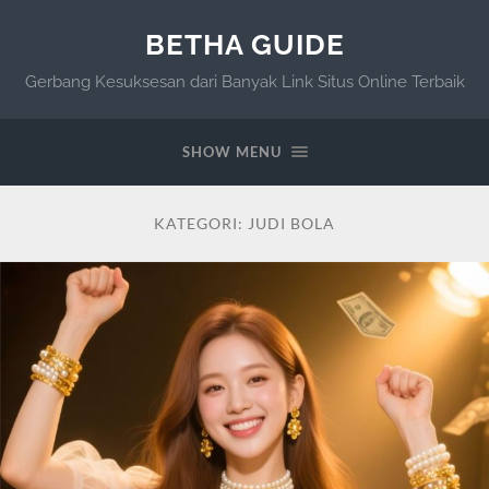
BETHA GUIDE
Gerbang Kesuksesan dari Banyak Link Situs Online Terbaik
SHOW MENU
KATEGORI:
JUDI BOLA