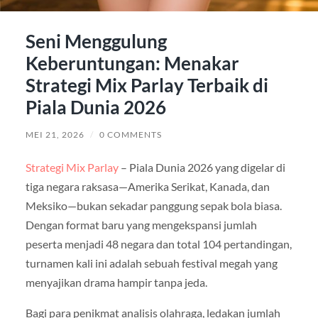
Seni Menggulung
Keberuntungan: Menakar
Strategi Mix Parlay Terbaik di
Piala Dunia 2026
MEI 21, 2026
/
0 COMMENTS
Strategi Mix Parlay
– Piala Dunia 2026 yang digelar di
tiga negara raksasa—Amerika Serikat, Kanada, dan
Meksiko—bukan sekadar panggung sepak bola biasa.
Dengan format baru yang mengekspansi jumlah
peserta menjadi 48 negara dan total 104 pertandingan,
turnamen kali ini adalah sebuah festival megah yang
menyajikan drama hampir tanpa jeda.
Bagi para penikmat analisis olahraga, ledakan jumlah