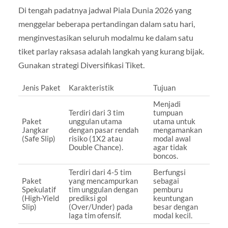
Di tengah padatnya jadwal Piala Dunia 2026 yang
menggelar beberapa pertandingan dalam satu hari,
menginvestasikan seluruh modalmu ke dalam satu
tiket parlay raksasa adalah langkah yang kurang bijak.
Gunakan strategi Diversifikasi Tiket.
Jenis Paket
Karakteristik
Tujuan
Menjadi
Terdiri dari 3 tim
tumpuan
Paket
unggulan utama
utama untuk
Jangkar
dengan pasar rendah
mengamankan
(Safe Slip)
risiko (1X2 atau
modal awal
Double Chance).
agar tidak
boncos.
Terdiri dari 4-5 tim
Berfungsi
Paket
yang mencampurkan
sebagai
Spekulatif
tim unggulan dengan
pemburu
(High-Yield
prediksi gol
keuntungan
Slip)
(Over/Under) pada
besar dengan
laga tim ofensif.
modal kecil.