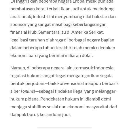
Di Inggris dan beberapa negara Eropa, meskipun ada
pembatasan ketat terkait iklan judi untuk melindungi
anak-anak, industri ini menyumbang nilai hak siar dan
sponsor yang sangat masif bagi keberlangsungan
finansial klub. Sementara itu di Amerika Serikat,
legalisasi taruhan olahraga di berbagai negara bagian
dalam beberapa tahun terakhir telah memicu ledakan
ekonomi baru yang bernilai miliaran dolar.
Namun, di beberapa negara lain, termasuk Indonesia,
regulasi hukum sangat tegas mengategorikan segala
bentuk perjudian—baik konvensional maupun berbasis
siber (
online
)—sebagai tindakan ilegal yang melanggar
hukum pidana. Pendekatan hukum ini diambil demi
menjaga stabilitas sosial dan ekonomi masyarakat dari
dampak buruk kecanduan judi.