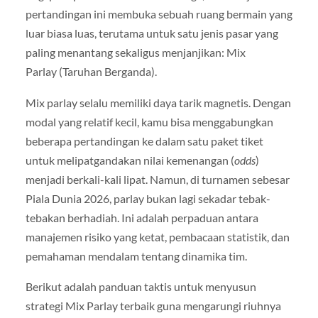
pertandingan ini membuka sebuah ruang bermain yang
luar biasa luas, terutama untuk satu jenis pasar yang
paling menantang sekaligus menjanjikan: Mix
Parlay (Taruhan Berganda).
Mix parlay selalu memiliki daya tarik magnetis. Dengan
modal yang relatif kecil, kamu bisa menggabungkan
beberapa pertandingan ke dalam satu paket tiket
untuk melipatgandakan nilai kemenangan (
odds
)
menjadi berkali-kali lipat. Namun, di turnamen sebesar
Piala Dunia 2026, parlay bukan lagi sekadar tebak-
tebakan berhadiah. Ini adalah perpaduan antara
manajemen risiko yang ketat, pembacaan statistik, dan
pemahaman mendalam tentang dinamika tim.
Berikut adalah panduan taktis untuk menyusun
strategi Mix Parlay terbaik guna mengarungi riuhnya