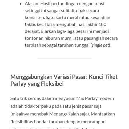
Alasan: Hasil pertandingan dengan tensi
setinggi ini sangat sulit ditebak secara
konsisten. Satu kartu merah atau kesalahan
taktis kecil bisa mengubah hasil akhir 180
derajat. Biarkan laga-laga besar ini menjadi
tontonan hiburan murni, atau pasanglah secara
terpisah sebagai taruhan tunggal (
single bet
).
Menggabungkan Variasi Pasar: Kunci Tiket
Parlay yang Fleksibel
Satu trik cerdas dalam menyusun Mix Parlay modern
adalah tidak terpaku pada satu jenis pasar saja
(misalnya menebak Menang/Kalah saja). Manfaatkan
fleksibilitas bandar taruhan dengan mencampur