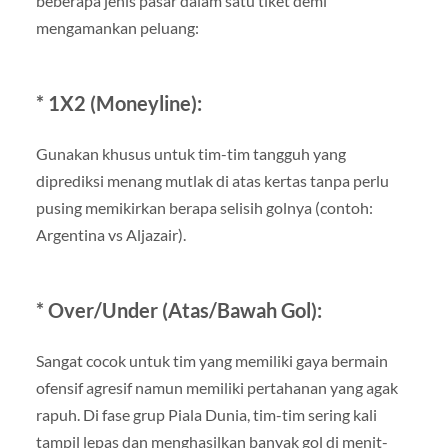
beberapa jenis pasar dalam satu tiket demi
mengamankan peluang:
* 1X2 (Moneyline):
Gunakan khusus untuk tim-tim tangguh yang
diprediksi menang mutlak di atas kertas tanpa perlu
pusing memikirkan berapa selisih golnya (contoh:
Argentina vs Aljazair).
* Over/Under (Atas/Bawah Gol):
Sangat cocok untuk tim yang memiliki gaya bermain
ofensif agresif namun memiliki pertahanan yang agak
rapuh. Di fase grup Piala Dunia, tim-tim sering kali
tampil lepas dan menghasilkan banyak gol di menit-