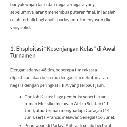
banyak wajah baru dari negara-negara yang
sebelumnya jarang menembus putaran final. Ini adalah
celah terbaik bagi analis parlay untuk menyusun tiket
yang solid.
1. Eksploitasi “Kesenjangan Kelas” di Awal
Turnamen
Dengan adanya 48 tim, beberapa tim raksasa
dipastikan akan bertemu dengan tim debutan atau
negara dengan peringkat FIFA yang terpaut jauh.
Contoh Kasus: Laga pembuka seperti tuan
rumah Meksiko melawan Afrika Selatan (11
Juni), atau Jerman menghadapi Curaçao (14
Juni), serta Prancis melawan Senegal (16 June).
Penerapan di Parlay: Alih-alih selalu bertaruh