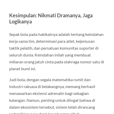
Kesimpulan: Nikmati Dramanya, Jaga
Logikanya
Sepak bola pada hakikatnya adalah tentang keindahan
kerja sama tim, determinasi para atlet, kejeniusan
taktik pelatih, dan persatuan komunitas suporter di
seluruh dunia. Keindahan inilah yang membuat
miliaran orang jatuh cinta pada olahraga nomor satu di
planet bumi ini.
Judi bola, dengan segala matematika rumit dan
industri raksasa di belakangnya, memang berhasil
menawarkan ekstensi adrenalin bagi sebagian
kalangan. Namun, penting untuk diingat bahwa di
dalam ekosistem tersebut, sistem telah dirancang
sedemikian rupa demi keuntungan pihak