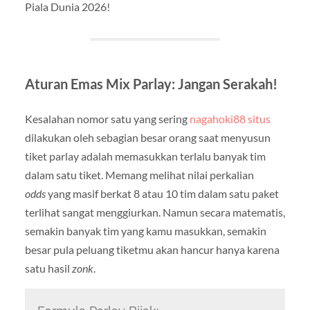
Piala Dunia 2026!
Aturan Emas Mix Parlay: Jangan Serakah!
Kesalahan nomor satu yang sering
nagahoki88 situs
dilakukan oleh sebagian besar orang saat menyusun
tiket parlay adalah memasukkan terlalu banyak tim
dalam satu tiket. Memang melihat nilai perkalian
odds
yang masif berkat 8 atau 10 tim dalam satu paket
terlihat sangat menggiurkan. Namun secara matematis,
semakin banyak tim yang kamu masukkan, semakin
besar pula peluang tiketmu akan hancur hanya karena
satu hasil
zonk
.