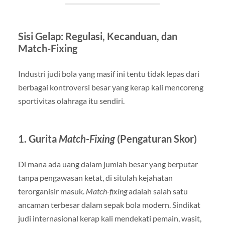
Sisi Gelap: Regulasi, Kecanduan, dan
Match-Fixing
Industri judi bola yang masif ini tentu tidak lepas dari
berbagai kontroversi besar yang kerap kali mencoreng
sportivitas olahraga itu sendiri.
1. Gurita
Match-Fixing
(Pengaturan Skor)
Di mana ada uang dalam jumlah besar yang berputar
tanpa pengawasan ketat, di situlah kejahatan
terorganisir masuk.
Match-fixing
adalah salah satu
ancaman terbesar dalam sepak bola modern. Sindikat
judi internasional kerap kali mendekati pemain, wasit,