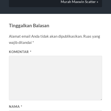
Murah Maxwin Scatter »
Tinggalkan Balasan
Alamat email Anda tidak akan dipublikasikan.
Ruas yang
wajib ditandai
*
KOMENTAR
*
NAMA
*