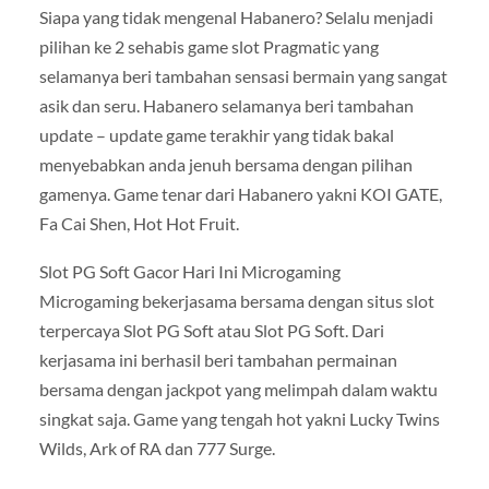
Siapa yang tidak mengenal Habanero? Selalu menjadi
pilihan ke 2 sehabis game slot Pragmatic yang
selamanya beri tambahan sensasi bermain yang sangat
asik dan seru. Habanero selamanya beri tambahan
update – update game terakhir yang tidak bakal
menyebabkan anda jenuh bersama dengan pilihan
gamenya. Game tenar dari Habanero yakni KOI GATE,
Fa Cai Shen, Hot Hot Fruit.
Slot PG Soft Gacor Hari Ini Microgaming
Microgaming bekerjasama bersama dengan situs slot
terpercaya Slot PG Soft atau Slot PG Soft. Dari
kerjasama ini berhasil beri tambahan permainan
bersama dengan jackpot yang melimpah dalam waktu
singkat saja. Game yang tengah hot yakni Lucky Twins
Wilds, Ark of RA dan 777 Surge.