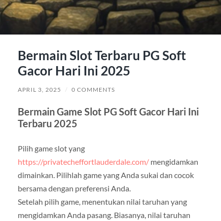
Bermain Slot Terbaru PG Soft
Gacor Hari Ini 2025
APRIL 3, 2025
/
0 COMMENTS
Bermain Game Slot PG Soft Gacor Hari Ini
Terbaru 2025
Pilih game slot yang
https://privatecheffortlauderdale.com/
mengidamkan
dimainkan. Pilihlah game yang Anda sukai dan cocok
bersama dengan preferensi Anda.
Setelah pilih game, menentukan nilai taruhan yang
mengidamkan Anda pasang. Biasanya, nilai taruhan