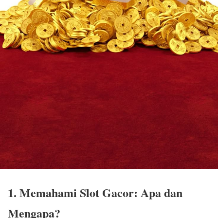
1. Memahami Slot Gacor: Apa dan
Mengapa?