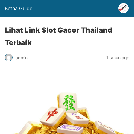
Betha Guide
Lihat Link Slot Gacor Thailand
Terbaik
admin
1 tahun ago