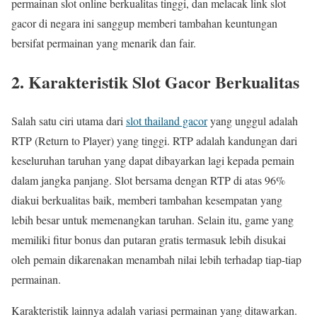
permainan slot online berkualitas tinggi, dan melacak link slot
gacor di negara ini sanggup memberi tambahan keuntungan
bersifat permainan yang menarik dan fair.
2. Karakteristik Slot Gacor Berkualitas
Salah satu ciri utama dari
slot thailand gacor
yang unggul adalah
RTP (Return to Player) yang tinggi. RTP adalah kandungan dari
keseluruhan taruhan yang dapat dibayarkan lagi kepada pemain
dalam jangka panjang. Slot bersama dengan RTP di atas 96%
diakui berkualitas baik, memberi tambahan kesempatan yang
lebih besar untuk memenangkan taruhan. Selain itu, game yang
memiliki fitur bonus dan putaran gratis termasuk lebih disukai
oleh pemain dikarenakan menambah nilai lebih terhadap tiap-tiap
permainan.
Karakteristik lainnya adalah variasi permainan yang ditawarkan.