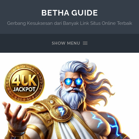
BETHA GUIDE
Gerbang Kesuksesan dari Banyak Link Situs Online Terbaik
SHOW MENU