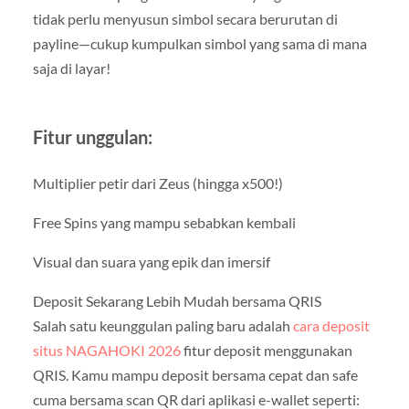
tidak perlu menyusun simbol secara berurutan di
payline—cukup kumpulkan simbol yang sama di mana
saja di layar!
Fitur unggulan:
Multiplier petir dari Zeus (hingga x500!)
Free Spins yang mampu sebabkan kembali
Visual dan suara yang epik dan imersif
Deposit Sekarang Lebih Mudah bersama QRIS
Salah satu keunggulan paling baru adalah
cara deposit
situs NAGAHOKI 2026
fitur deposit menggunakan
QRIS. Kamu mampu deposit bersama cepat dan safe
cuma bersama scan QR dari aplikasi e-wallet seperti: