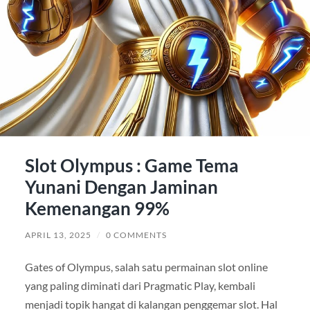
Slot Olympus : Game Tema
Yunani Dengan Jaminan
Kemenangan 99%
APRIL 13, 2025
/
0 COMMENTS
Gates of Olympus, salah satu permainan slot online
yang paling diminati dari Pragmatic Play, kembali
menjadi topik hangat di kalangan penggemar slot. Hal