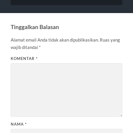
Tinggalkan Balasan
Alamat email Anda tidak akan dipublikasikan.
Ruas yang
wajib ditandai
*
KOMENTAR
*
NAMA
*